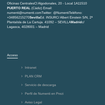
Oficinas Centrales
Cl Algodonales, 20 - Local 1A
11510
PUERTO REAL
(Cádiz)
Email:
numenti@numenti.com
Twitter: @Numenti
Teléfono:
+34856215270
Sevilla
Ed. INSUR
C/ Albert Einstein S/N, 2ª
Planta
Isla de La Cartuja. 41092 – SEVILLA
Madrid
c/
Lagasca, 40
28001 – Madrid
Acceso
Intranet
PLAN CRM
Servicio de descarga
Perfil de Numenti en Prezi
Aviso Legal