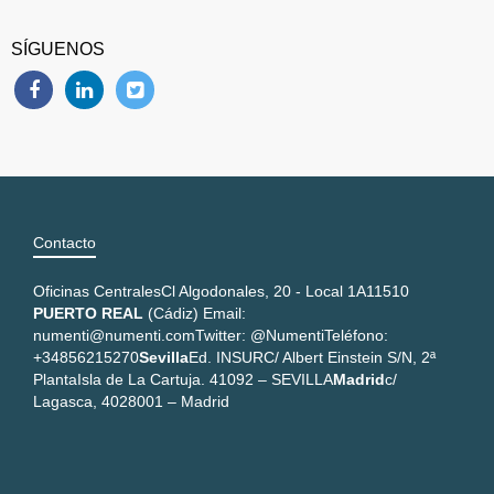
SÍGUENOS
Contacto
Oficinas Centrales
Cl Algodonales, 20 - Local 1A
11510
PUERTO REAL
(Cádiz)
Email:
numenti@numenti.com
Twitter: @Numenti
Teléfono:
+34856215270
Sevilla
Ed. INSUR
C/ Albert Einstein S/N, 2ª
Planta
Isla de La Cartuja. 41092 – SEVILLA
Madrid
c/
Lagasca, 40
28001 – Madrid