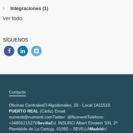
Integraciones
(1)
ver todo
SÍGUENOS
Contacto
Oficinas Centrales
Cl Algodonales, 20 - Local 1A
11510
PUERTO REAL
(Cádiz)
Email:
numenti@numenti.com
Twitter: @Numenti
Teléfono:
+34856215270
Sevilla
Ed. INSUR
C/ Albert Einstein S/N, 2ª
Planta
Isla de La Cartuja. 41092 – SEVILLA
Madrid
c/